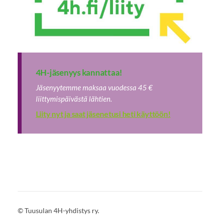
4H-jäsenyys kannattaa!
Jäsenyytemme maksaa vuodessa 45 €
liittymispäivästä lähtien.
Liity nyt ja saat jäsenetusi heti käyttöön!
©
Tuusulan 4H-yhdistys ry.