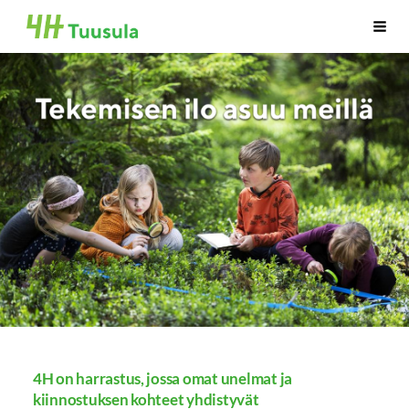
Siirry
Tuusulan 4H-yhdistys ry.
Haku
sivun
sisältöön
4H on harrastus, jossa omat unelmat ja
kiinnostuksen kohteet yhdistyvät