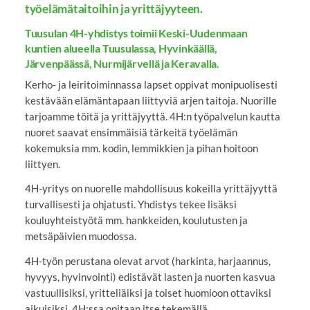
työelämätaitoihin ja yrittäjyyteen.
Tuusulan 4H-yhdistys toimii Keski-Uudenmaan
kuntien alueella Tuusulassa, Hyvinkäällä,
Järvenpäässä, Nurmijärvellä ja Keravalla.
Kerho- ja leiritoiminnassa lapset oppivat monipuolisesti
kestävään elämäntapaan liittyviä arjen taitoja. Nuorille
tarjoamme töitä ja yrittäjyyttä. 4H:n työpalvelun kautta
nuoret saavat ensimmäisiä tärkeitä työelämän
kokemuksia mm. kodin, lemmikkien ja pihan hoitoon
liittyen.
4H-yritys on nuorelle mahdollisuus kokeilla yrittäjyyttä
turvallisesti ja ohjatusti. Yhdistys tekee lisäksi
kouluyhteistyötä mm. hankkeiden, koulutusten ja
metsäpäivien muodossa.
4H-työn perustana olevat arvot (harkinta, harjaannus,
hyvyys, hyvinvointi) edistävät lasten ja nuorten kasvua
vastuullisiksi, yritteliäiksi ja toiset huomioon ottaviksi
aikuisiksi. 4H:ssa opitaan itse tekemällä.