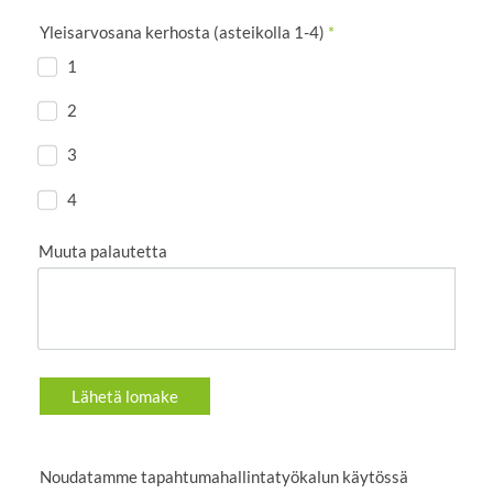
Yleisarvosana kerhosta (asteikolla 1-4)
*
1
2
3
4
Muuta palautetta
Lähetä lomake
Noudatamme tapahtumahallintatyökalun käytössä