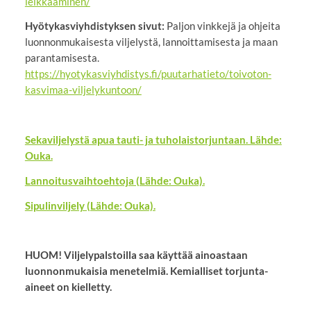
leikkaaminen/
Hyötykasviyhdistyksen sivut:
Paljon vinkkejä ja ohjeita
luonnonmukaisesta viljelystä, lannoittamisesta ja maan
parantamisesta.
https://hyotykasviyhdistys.fi/puutarhatieto/toivoton-
kasvimaa-viljelykuntoon/
Sekaviljelystä apua tauti- ja tuholaistorjuntaan. Lähde:
Ouka.
Lannoitusvaihtoehtoja (Lähde: Ouka).
Sipulinviljely (Lähde: Ouka).
HUOM! Viljelypalstoilla saa käyttää ainoastaan
luonnonmukaisia menetelmiä. Kemialliset torjunta-
aineet on kielletty.