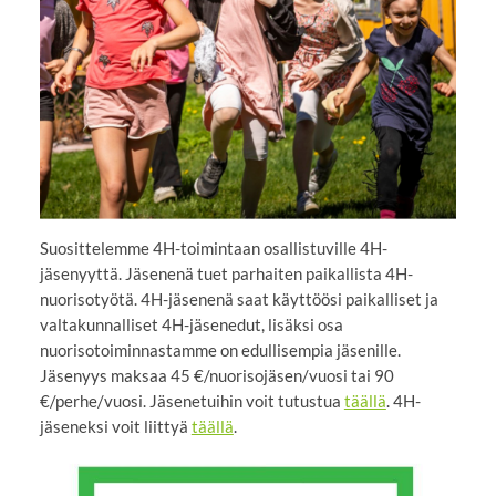
Suosittelemme 4H-toimintaan osallistuville 4H-
jäsenyyttä. Jäsenenä tuet parhaiten paikallista 4H-
nuorisotyötä. 4H-jäsenenä saat käyttöösi paikalliset ja
valtakunnalliset 4H-jäsenedut, lisäksi osa
nuorisotoiminnastamme on edullisempia jäsenille.
Jäsenyys maksaa 45 €/nuorisojäsen/vuosi tai 90
€/perhe/vuosi. Jäsenetuihin voit tutustua
täällä
. 4H-
jäseneksi voit liittyä
täällä
.