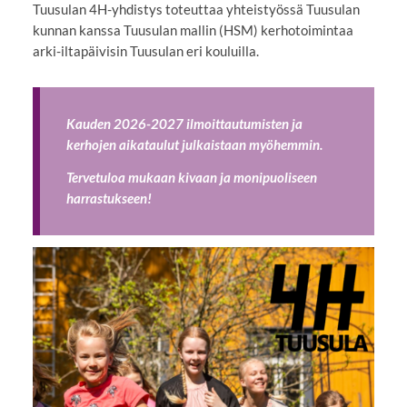
Tuusulan 4H-yhdistys toteuttaa yhteistyössä Tuusulan
kunnan kanssa Tuusulan mallin (HSM) kerhotoimintaa
arki-iltapäivisin Tuusulan eri kouluilla.
Kauden 2026-2027 ilmoittautumisten ja
kerhojen aikataulut julkaistaan myöhemmin.
Tervetuloa mukaan kivaan ja monipuoliseen
harrastukseen!