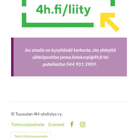
Jos sinulla on kysyttävää kerhosta, ota yhteyttä
sähköpostitse jenna.listokorpi@4h.fi tai
puhelimitse 044 901 3909.
©
Tuusulan 4H-yhdistys ry.
Tietosuojaseloste
Evästeet
Facebook
Instagram
Tehty Yhdistysavaimella