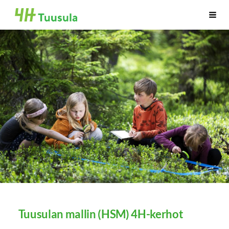
Siirry
Tuusulan 4H-yhdistys ry.
Haku
sivun
sisältöön
Tuusulan mallin (HSM) 4H-kerhot