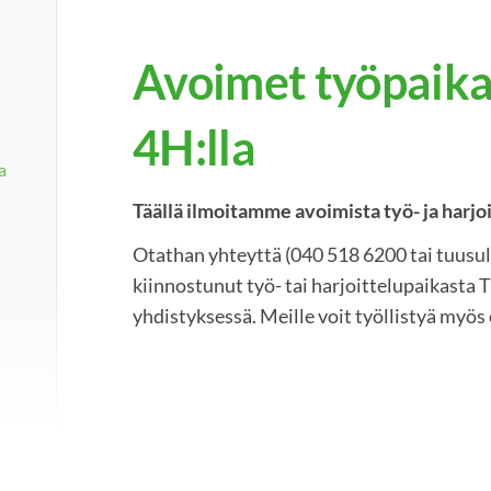
Avoimet työpaika
4H:lla
a
Täällä ilmoitamme avoimista työ- ja harjoi
Otathan yhteyttä (040 518 6200 tai tuusula (
kiinnostunut työ- tai harjoittelupaikasta
yhdistyksessä. Meille voit työllistyä myö