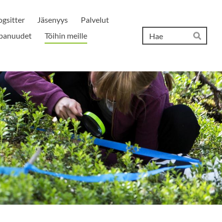
gsitter
Jäsenyys
Palvelut
Hak
panuudet
Töihin meille
Hae