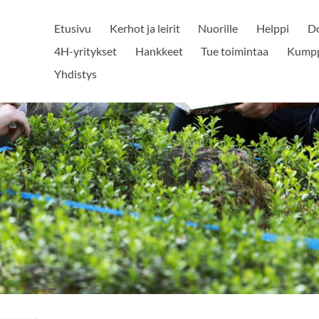
Etusivu
Kerhot ja leirit
Nuorille
Helppi
Do
4H-yritykset
Hankkeet
Tue toimintaa
Kump
Yhdistys