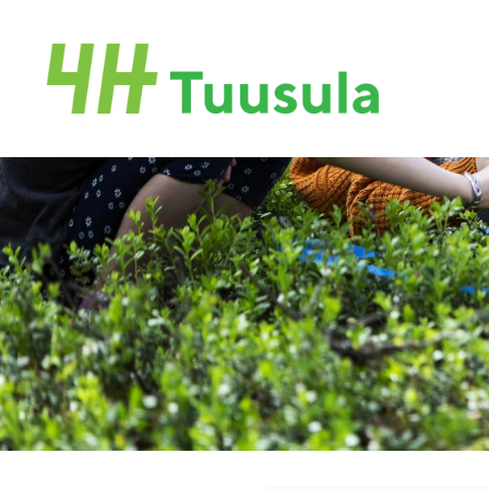
Siirry
sivun
Tuusulan 4H-yhdistys ry.
sisältöön