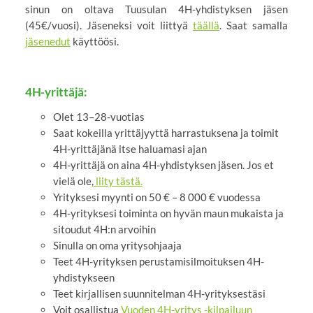
sinun on oltava Tuusulan 4H-yhdistyksen jäsen
(45€/vuosi). Jäseneksi voit liittyä
täällä
. Saat samalla
jäsenedut
käyttöösi.
4H-yrittäjä:
Olet 13–28-vuotias
Saat kokeilla yrittäjyyttä harrastuksena ja toimit
4H-yrittäjänä itse haluamasi ajan
4H-yrittäjä on aina 4H-yhdistyksen jäsen. Jos et
vielä ole,
liity tästä.
Yrityksesi myynti on 50 € – 8 000 € vuodessa
4H-yrityksesi toiminta on hyvän maun mukaista ja
sitoudut 4H:n arvoihin
Sinulla on oma yritysohjaaja
Teet 4H-yrityksen perustamisilmoituksen 4H-
yhdistykseen
Teet kirjallisen suunnitelman 4H-yrityksestäsi
Voit osallistua
Vuoden 4H-yritys -kilpailuun