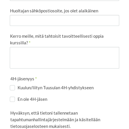
Huoltajan sähköpostiosoite, jos olet alaikäinen
Kerro meille, mitä tahtoisit tavoitteellisesti oppia
kurssilla?
*
4H-jäsenyys
*
Kuulun/liityn Tuusulan 4H-yhdistykseen
En ole 4H-jäsen
Hyväksyn, että tietoni tallennetaan
tapahtumanhallintajärjestelmään ja käsitellään
tietosuojaselosteen mukaisesti.