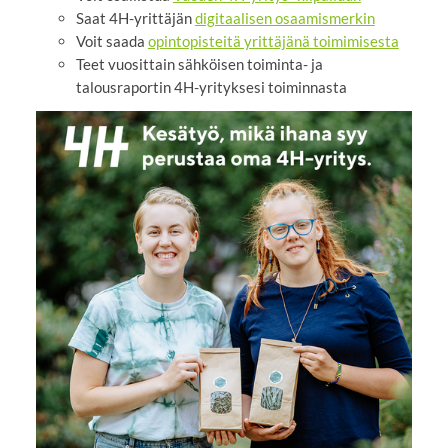
Saat 4H-yrittäjän
digitaalisen osaamismerkin
Voit saada
opintopisteitä yrittäjänä toimimisesta
Teet vuosittain sähköisen toiminta- ja
talousraportin 4H-yrityksesi toiminnasta