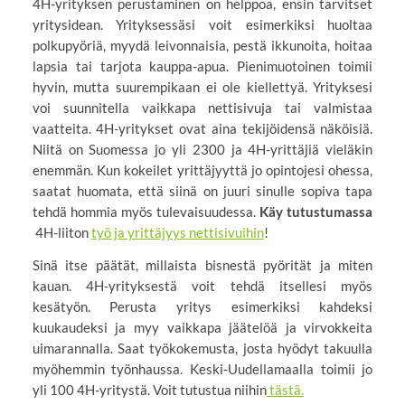
4H-yrityksen perustaminen on helppoa, ensin tarvitset
yritysidean. Yrityksessäsi voit esimerkiksi huoltaa
polkupyöriä, myydä leivonnaisia, pestä ikkunoita, hoitaa
lapsia tai tarjota kauppa-apua. Pienimuotoinen toimii
hyvin, mutta suurempikaan ei ole kiellettyä. Yrityksesi
voi suunnitella vaikkapa nettisivuja tai valmistaa
vaatteita. 4H-yritykset ovat aina tekijöidensä näköisiä.
Niitä on Suomessa jo yli 2300 ja 4H-yrittäjiä vieläkin
enemmän. Kun kokeilet yrittäjyyttä jo opintojesi ohessa,
saatat huomata, että siinä on juuri sinulle sopiva tapa
tehdä hommia myös tulevaisuudessa.
Käy tutustumassa
4H-liiton
työ ja yrittäjyys nettisivuihin
!
Sinä itse päätät, millaista bisnestä pyörität ja miten
kauan. 4H-yrityksestä voit tehdä itsellesi myös
kesätyön. Perusta yritys esimerkiksi kahdeksi
kuukaudeksi ja myy vaikkapa jäätelöä ja virvokkeita
uimarannalla. Saat työkokemusta, josta hyödyt takuulla
myöhemmin työnhaussa. Keski-Uudellamaalla toimii jo
yli 100 4H-yritystä. Voit tutustua niihin
tästä.