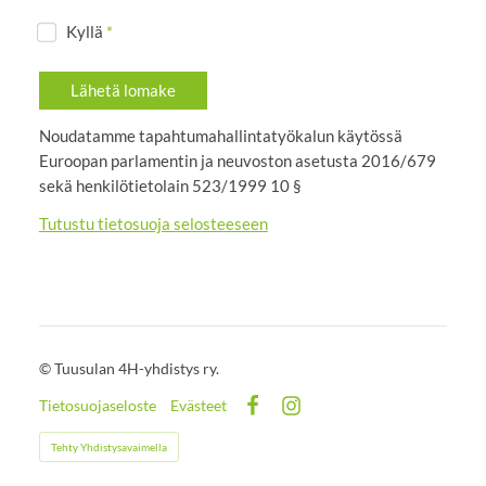
Kyllä
*
Lähetä lomake
Noudatamme tapahtumahallintatyökalun käytössä
Euroopan parlamentin ja neuvoston asetusta 2016/679
sekä henkilötietolain 523/1999 10 §
Tutustu tietosuoja selosteeseen
©
Tuusulan 4H-yhdistys ry.
Tietosuojaseloste
Evästeet
Facebook
Instagram
Tehty Yhdistysavaimella