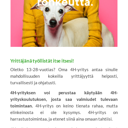
Yrittäjänä työllistät itse itsesi!
Oletko 13-28-vuotias? Oma 4H-yritys antaa sinulle
mahdollisuuden kokeilla yrittäjyyttä helposti,
turvallisesti ja ohjatusti.
4H-yrityksen voi perustaa käytyään 4H-
yrityskoulutuksen, josta saa valmiudet tulevaan
toimintaan.
4H-yritys on keino tienata rahaa, mutta
elinkeinosta ei ole kysymys. 4H-yritys on
harrastustoimintaa, ja etenet siinä aina omaan tahtiisi.