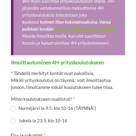
Voit myös suorittaa yrityskoulutuksen etänä. 4H-
järjestön valtakunnallisia maksuttomia 4H-
yrityskoulutuksia toteutetaan joka
kuukausi
kolmen illan kokonaisuuksina
.
Varaa
paikkasi kevään
etä 4H-yrityskoulutuksiin tästä!
Muista ilmoittaa meille, kun olet suorittanut
kurssin ja haluat aloittaa 4H-yritystoiminnan!
Ilmoittautuminen 4H-yrityskoulutukseen
* Tähdellä merkityt kentät ovat pakollisia.
Mikäli yrityskoulutus on täynnä, voit ilmoittautua
jonoon. Ilmoitamme mikäli koulutukseen tulee tilaa.
Mihin koulutukseen osallistut?
*
Nurmijärvi la 9.5. klo 10-16 (TÄYNNÄ!)
Jokela la 23.5. klo 10-16
Etu- ja sukunimi
*