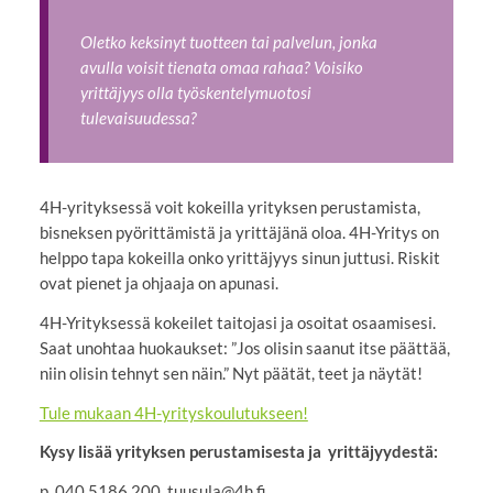
Oletko keksinyt tuotteen tai palvelun, jonka
avulla voisit tienata omaa rahaa? Voisiko
yrittäjyys olla työskentelymuotosi
tulevaisuudessa?
4H-yrityksessä voit kokeilla yrityksen perustamista,
bisneksen pyörittämistä ja yrittäjänä oloa. 4H-Yritys on
helppo tapa kokeilla onko yrittäjyys sinun juttusi. Riskit
ovat pienet ja ohjaaja on apunasi.
4H-Yrityksessä kokeilet taitojasi ja osoitat osaamisesi.
Saat unohtaa huokaukset: ”Jos olisin saanut itse päättää,
niin olisin tehnyt sen näin.” Nyt päätät, teet ja näytät!
Tule mukaan 4H-yrityskoulutukseen!
Kysy lisää yrityksen perustamisesta ja yrittäjyydestä:
p. 040 5186 200, tuusula@4h.fi