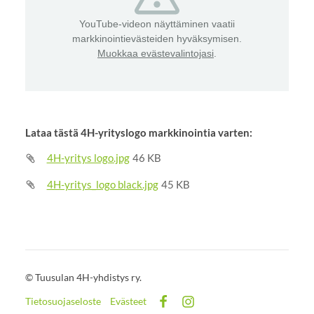
YouTube-videon näyttäminen vaatii
markkinointievästeiden hyväksymisen.
Muokkaa evästevalintojasi
.
Lataa tästä 4H-yrityslogo markkinointia varten:
4H-yritys logo.jpg
46 KB
4H-yritys_logo black.jpg
45 KB
©
Tuusulan 4H-yhdistys ry.
Tietosuojaseloste
Evästeet
Facebook
Instagram