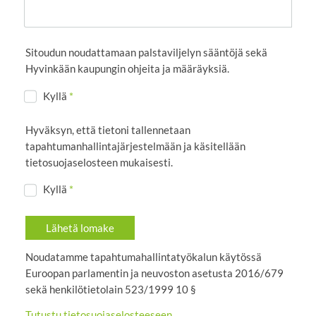
Sitoudun noudattamaan palstaviljelyn sääntöjä sekä
Hyvinkään kaupungin ohjeita ja määräyksiä.
Kyllä
*
Hyväksyn, että tietoni tallennetaan
tapahtumanhallintajärjestelmään ja käsitellään
tietosuojaselosteen mukaisesti.
Kyllä
*
Lähetä lomake
Noudatamme tapahtumahallintatyökalun käytössä
Euroopan parlamentin ja neuvoston asetusta 2016/679
sekä henkilötietolain 523/1999 10 §
Tutustu tietosuojaselosteeseen