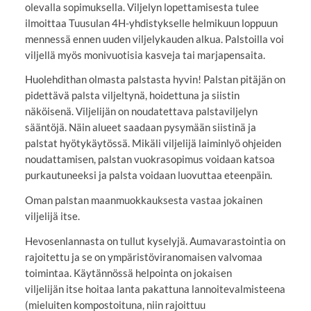
olevalla sopimuksella. Viljelyn lopettamisesta tulee
ilmoittaa Tuusulan 4H-yhdistykselle helmikuun loppuun
mennessä ennen uuden viljelykauden alkua. Palstoilla voi
viljellä myös monivuotisia kasveja tai marjapensaita.
Huolehdithan olmasta palstasta hyvin! Palstan pitäjän on
pidettävä palsta viljeltynä, hoidettuna ja siistin
näköisenä. Viljelijän on noudatettava palstaviljelyn
sääntöjä. Näin alueet saadaan pysymään siistinä ja
palstat hyötykäytössä. Mikäli viljelijä laiminlyö ohjeiden
noudattamisen, palstan vuokrasopimus voidaan katsoa
purkautuneeksi ja palsta voidaan luovuttaa eteenpäin.
Oman palstan maanmuokkauksesta vastaa jokainen
viljelijä itse.
Hevosenlannasta on tullut kyselyjä. Aumavarastointia on
rajoitettu ja se on ympäristöviranomaisen valvomaa
toimintaa. Käytännössä helpointa on jokaisen
viljelijän itse hoitaa lanta pakattuna lannoitevalmisteena
(mieluiten kompostoituna, niin rajoittuu