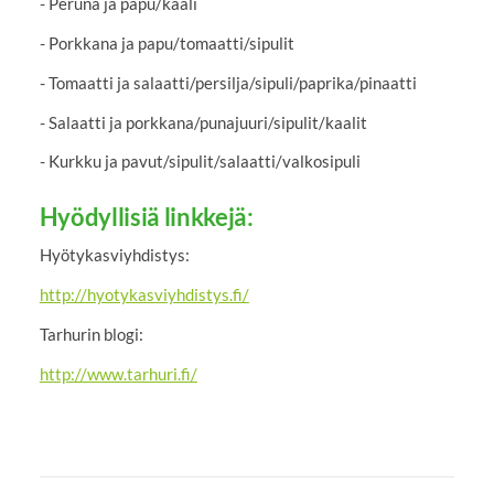
- Peruna ja papu/kaali
- Porkkana ja papu/tomaatti/sipulit
- Tomaatti ja salaatti/persilja/sipuli/paprika/pinaatti
- Salaatti ja porkkana/punajuuri/sipulit/kaalit
- Kurkku ja pavut/sipulit/salaatti/valkosipuli
Hyödyllisiä linkkejä:
Hyötykasviyhdistys:
http://hyotykasviyhdistys.fi/
Tarhurin blogi:
http://www.tarhuri.fi/