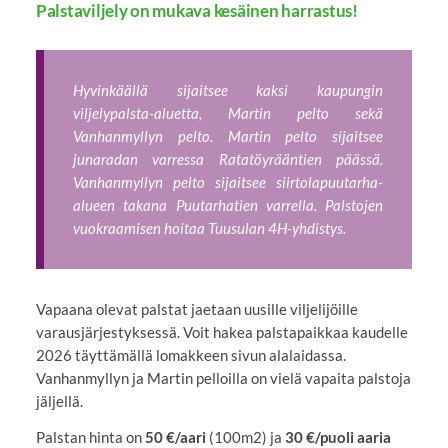
Palstaviljely on mukava kesäinen harrastus!
Hyvinkäällä sijaitsee kaksi kaupungin
viljelypalsta-aluetta, Martin pelto sekä
Vanhanmyllyn pelto. Martin pelto sijaitsee
junaradan varressa Ratatöyrääntien päässä.
Vanhanmyllyn pelto sijaitsee siirtolapuutarha-
alueen takana Puutarhatien varrella. Palstojen
vuokraamisen hoitaa Tuusulan 4H-yhdistys.
Vapaana olevat palstat jaetaan uusille viljelijöille
varausjärjestyksessä. Voit hakea palstapaikkaa kaudelle
2026 täyttämällä lomakkeen sivun alalaidassa.
Vanhanmyllyn ja Martin pelloilla on vielä vapaita palstoja
jäljellä.
Palstan hinta on
50 €/aari
(100m2) ja
30 €/puoli aaria